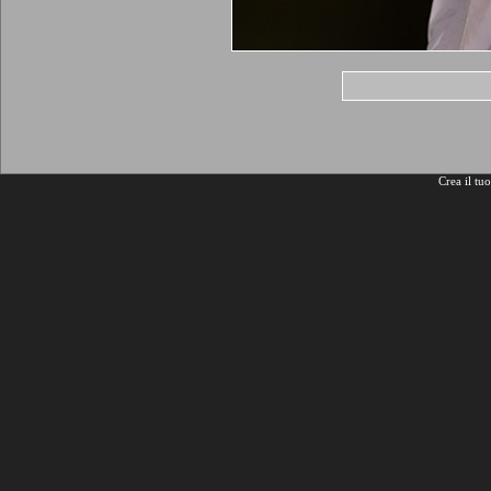
Crea il tu