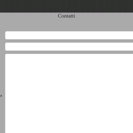
Contatti
ta