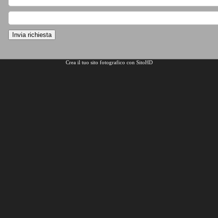
Crea il tuo sito fotografico con SitoHD